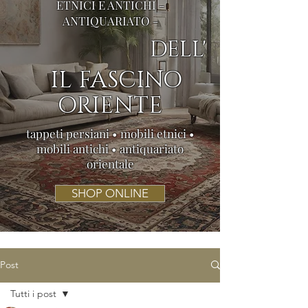
ETNICI E ANTICHI -
ANTIQUARIATO -
DELL'
IL FASCINO
ORIENTE
tappeti persiani • mobili etnici •
mobili antichi • antiquariato
orientale
SHOP ONLINE
Post
Tutti i post