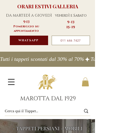
ORARI ESTIVI GALLERIA
DA MARTEDÌ A GIOVEDÌ
venerdÌ e Sabato
9-13
9-13
Pomeriggio su
15-19
appuntamento
WHATSAPP
011 646 7427
Tutti i tappeti scontati dal 30% al 70%
MAROTTA DAL 1929
- TAPPETI PERSIANI - MOBILI