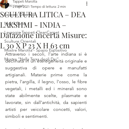
Tappeti Marotta
Tutti i post
21 apr 2021
Tempo di lettura: 2 min
SCULTURA LITICA – DEA
Tappeti Orientali
LAKSHMI - INDIA –
Mobili Etnici
Lavaggio Tappeti CleanCarpet
Datazione incerta Misure:
Sculture Orientali
L 30 X P 23 X H 63 cm
Mostre Marotta - Spazio Espositivo
Attraverso i secoli, l’arte indiana si è 
Mostra “Nella Terra degli Dei”
declinata in un’eterogeneità originale e 
suggestiva di opere e manufatti 
artigianali. Materie prime come la 
pietra, l’argilla, il legno, l’osso, le fibre 
vegetali, i metalli ed i minerali sono 
state abilmente scelte, plasmate e 
lavorate, sin dall’antichità, da sapienti 
artisti per veicolare concetti, valori, 
simboli e sentimenti. 