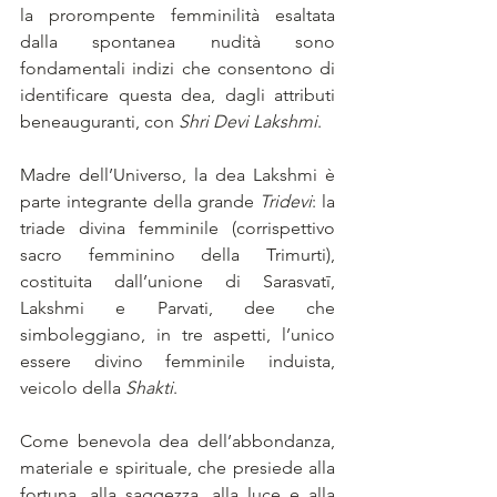
la prorompente femminilità esaltata 
dalla spontanea nudità sono 
fondamentali indizi che consentono di 
identificare questa dea, dagli attributi 
beneauguranti, con 
Shri Devi Lakshmi
.
Madre dell’Universo, la dea Lakshmi è 
parte integrante della grande 
Tridevi
: la 
triade divina femminile (corrispettivo 
sacro femminino della Trimurti), 
costituita dall’unione di Sarasvatī, 
Lakshmi e Parvati, dee che 
simboleggiano, in tre aspetti, l’unico 
essere divino femminile induista, 
veicolo della 
Shakti
.
Come benevola dea dell’abbondanza, 
materiale e spirituale, che presiede alla 
fortuna, alla saggezza, alla luce e alla 