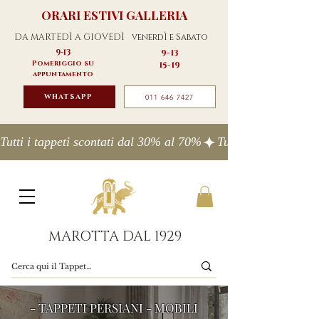
ORARI ESTIVI GALLERIA
DA MARTEDÌ A GIOVEDÌ
venerdÌ e Sabato
9-13
9-13
Pomeriggio su
15-19
appuntamento
WHATSAPP
011 646 7427
Tutti i tappeti scontati dal 30% al 70%
MAROTTA DAL 1929
- TAPPETI PERSIANI - MOBILI