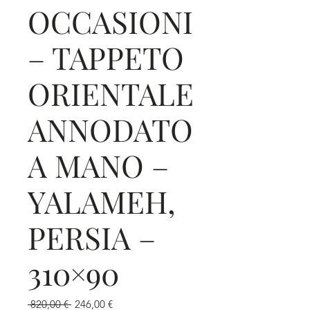
OCCASIONI
– TAPPETO
ORIENTALE
ANNODATO
A MANO –
YALAMEH,
PERSIA –
310×90
Prezzo
Prezzo
 820,00 € 
246,00 €