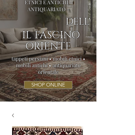
ETNICI E ANTICHI -
ANTIQUARIATO -
DELL'
IL FASCINO
ORIENTE
tappeti persiani • mobili etnici •
mobili antichi • antiquariato
orientale
SHOP ONLINE