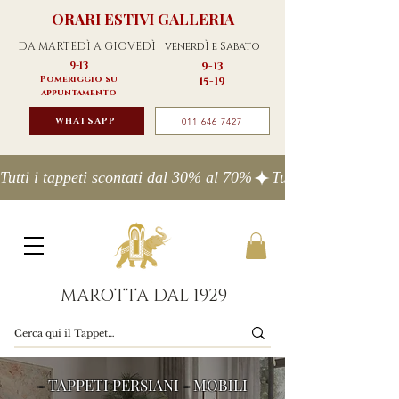
ORARI ESTIVI GALLERIA
DA MARTEDÌ A GIOVEDÌ
venerdÌ e Sabato
9-13
9-13
Pomeriggio su
15-19
appuntamento
WHATSAPP
011 646 7427
Tutti i tappeti scontati dal 30% al 70%
MAROTTA DAL 1929
- TAPPETI PERSIANI - MOBILI