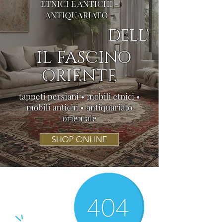
ETNICI E ANTICHI -
ANTIQUARIATO -
DELL'
IL FASCINO
ORIENTE
tappeti persiani • mobili etnici •
mobili antichi • antiquariato
orientale
SHOP ONLINE