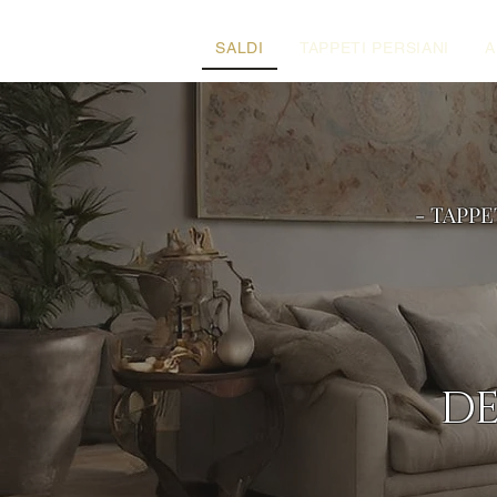
SALDI
TAPPETI PERSIANI
A
- TAPPE
DE