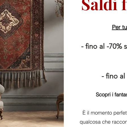
Saldi 
Per tu
- fino al -70% 
- fino a
Scopri i fanta
È il momento perfet
qualcosa che racconti