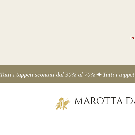
Po
Tutti i tappeti scontati dal 30% al 70%
MAROTTA DA