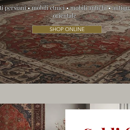
i persiani • mobili etnici • mobili antichi • antiqu
orientale
SHOP ONLINE