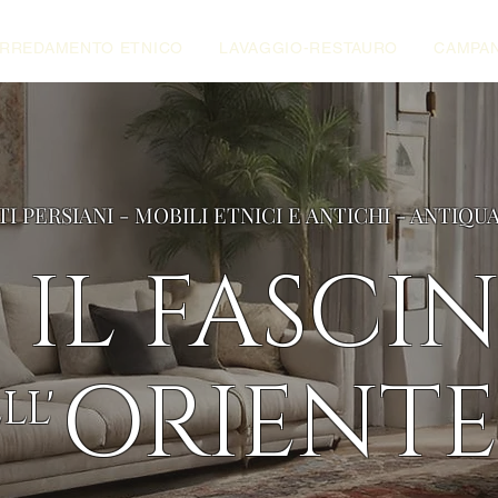
RREDAMENTO ETNICO
LAVAGGIO-RESTAURO
CAMPAN
TI PERSIANI - MOBILI ETNICI E ANTICHI - ANTIQU
IL FASCI
ORIENTE
LL'