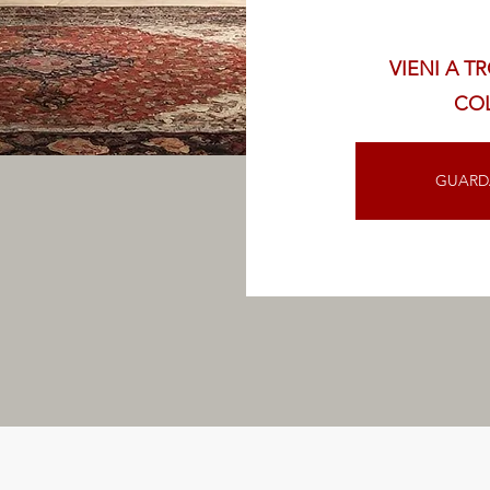
VIENI A T
CO
GUARDA