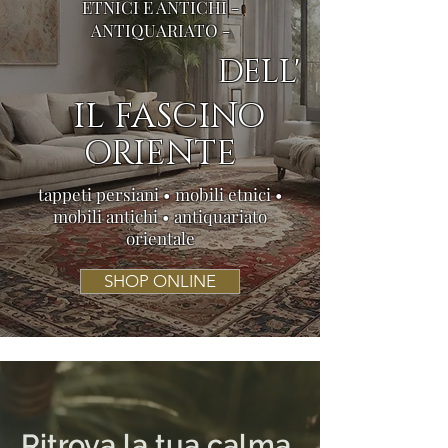
ETNICI E ANTICHI -
ANTIQUARIATO -
DELL'
IL FASCINO
ORIENTE
tappeti persiani • mobili etnici •
mobili antichi • antiquariato
orientale
SHOP ONLINE
Ritrova la tua calma.