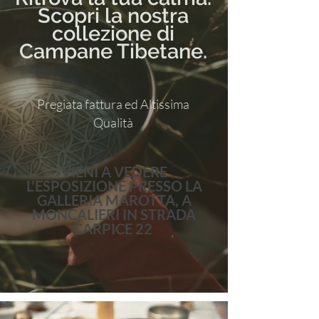
Scopri la nostra
collezione di
Campane Tibetane.
Pregiata fattura ed Altissima
Qualità
VIENI A VEDERE
L'ESPOSIZIONE PRESSO LA
GALLERIA MAROTTA, A
MONCALIERI IN STRADA
CARPICE 22