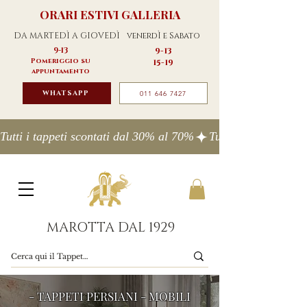
ORARI ESTIVI GALLERIA
DA MARTEDÌ A GIOVEDÌ
venerdÌ e Sabato
9-13
9-13
Pomeriggio su
15-19
appuntamento
WHATSAPP
011 646 7427
Tutti i tappeti scontati dal 30% al 70%
MAROTTA DAL 1929
- TAPPETI PERSIANI - MOBILI