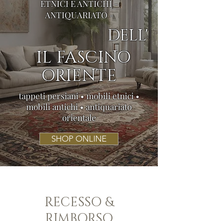
ETNICI E ANTICHI -
ANTIQUARIATO -
DELL'
IL FASCINO
ORIENTE
tappeti persiani • mobili etnici •
mobili antichi • antiquariato
orientale
SHOP ONLINE
RECESSO &
RIMBORSO