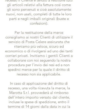
recesso il Cliente è tenuto a restituire tutti
gli articoli relativi alla fattura così come
gli sono pervenuti e cioè assolutamente
nuovi, non usati, completi di tutte le loro
parti e negli imballi originali (buste e
confezioni).
Per la restituzione della merce
consigliamo ai nostri Clienti di utilizzare il
servizio di Posta Celere assicurata che
riteniamo più veloce, sicuro ed
economico o di rivolgersi ad uno dei tanti
corrieri privati. Invitiamo i gentili Clienti a
collaborare con noi seguendo la nostra
procedura per l'invio dei resi ed a non
spedirci merce per la quale il diritto di
recesso non sia applicabile.
In caso di applicazione del diritto di
recesso, una volta ricevuta la merce, la
Marotta S.r.l. provvederà al rimborso
dell'intero importo versato dal cliente,
incluse le spese di spedizione, entro il
termine di 14 giorni dalla data in cui la