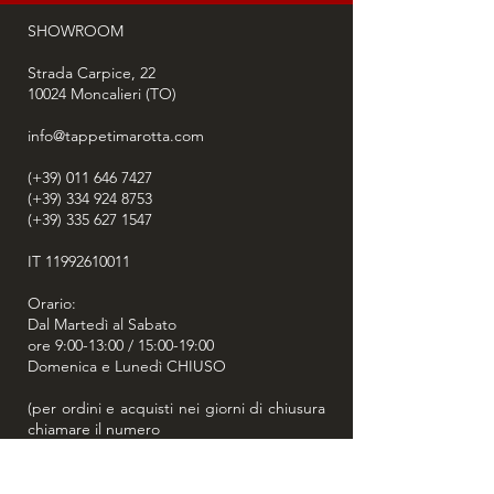
SHOWROOM
Strada Carpice, 22
10024
Moncalieri (TO)
info@tappetimarotta.com
(+39) 011 646 7427
(+39) 334 924 8753
(+39) 335 627 1547
IT
11992610011
Orario:
Dal Martedì al Sabato
ore 9:00-13:00 / 15:00-19:00
Domenica e Lunedì CHIUSO
(per ordini e acquisti nei giorni di chiusura
chiamare il numero
+39 334 924 8753
o
+39 335 627 1547
)