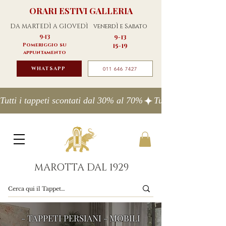
ORARI ESTIVI GALLERIA
DA MARTEDÌ A GIOVEDÌ
venerdÌ e Sabato
9-13
9-13
Pomeriggio su
15-19
appuntamento
WHATSAPP
011 646 7427
Tutti i tappeti scontati dal 30% al 70%
MAROTTA DAL 1929
- TAPPETI PERSIANI - MOBILI