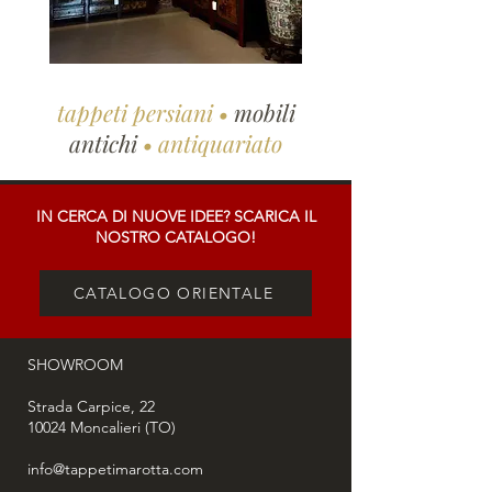
tappeti persiani
•
mobili
antichi
•
antiquariato
IN CERCA DI NUOVE IDEE? SCARICA IL
NOSTRO CATALOGO!
CATALOGO ORIENTALE
SHOWROOM
Strada Carpice, 22
10024
Moncalieri (TO)
info@tappetimarotta.com