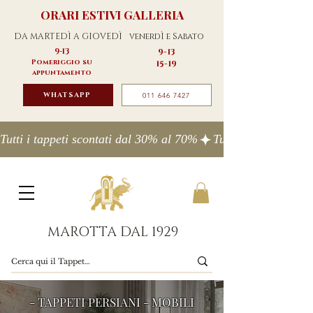
ORARI ESTIVI GALLERIA
DA MARTEDÌ A GIOVEDÌ
venerdÌ e Sabato
9-13
9-13
Pomeriggio su
15-19
appuntamento
WHATSAPP
011 646 7427
Tutti i tappeti scontati dal 30% al 70%
MAROTTA DAL 1929
- TAPPETI PERSIANI - MOBILI