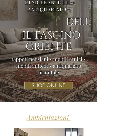
ETNICI E ANTICHI -
ANTIQUARIATO -
DELL'
IL FASCINO
ORIENTE
tappeti persiani • mobili etnici •
mobili antichi • antiquariato
orientale
SHOP ONLINE
Ambientazioni