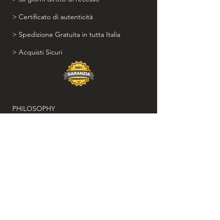
> Certificato di autenticità
> Spedizione Gratuita in tutta Italia
> Acquisti Sicuri
PHILOSOPHY
Scopri il nostro progetto contro il lavoro
minorile e la salvaguardia dei diritti dei
bambini
Recesso&Rimborso