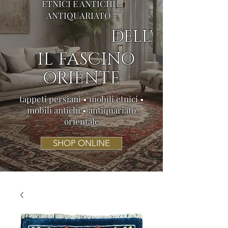
ETNICI E ANTICHI -
ANTIQUARIATO -
DELL'
IL FASCINO
ORIENTE
tappeti persiani • mobili etnici •
mobili antichi • antiquariato
orientale
SHOP ONLINE