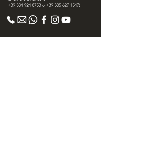
+39 334 924 8753
o
+39 335 627 1547
)
GARANZIA
> Garanzia 100% Soddisfatto o Rimborsato
> 30 giorni diritto di recesso
> Certificato di autenticità
> Spedizione Gratuita in tutta Italia
> Acquisti Sicuri
PHILOSOPHY