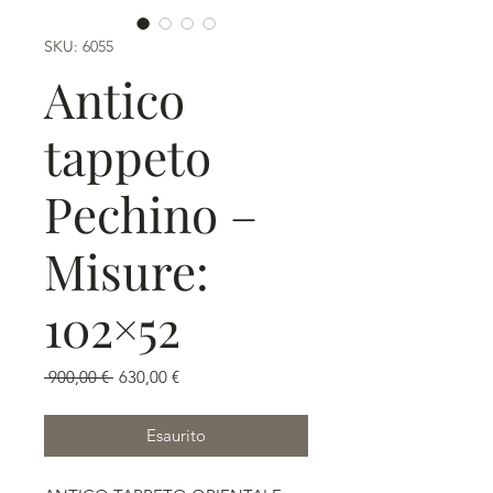
SKU: 6055
Antico
tappeto
Pechino –
Misure:
102×52
Prezzo
Prezzo
 900,00 € 
630,00 €
regolare
scontato
Esaurito