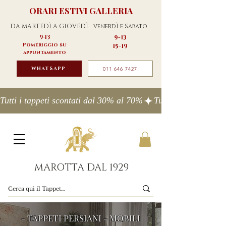
ORARI ESTIVI GALLERIA
DA MARTEDÌ A GIOVEDÌ
venerdÌ e Sabato
9-13
9-13
Pomeriggio su
15-19
appuntamento
WHATSAPP
011 646 7427
Tutti i tappeti scontati dal 30% al 70%
MAROTTA DAL 1929
- TAPPETI PERSIANI - MOBILI