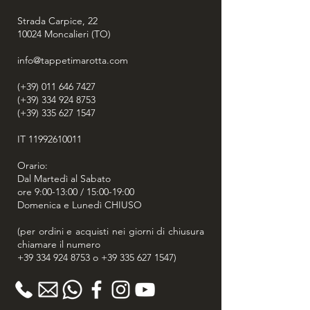
capolavori della tessitura.
oggetti d'arte autentici e preziosi,
Strada Carpice, 22
che possono essere utilizzati per
10024
Moncalieri (TO)
decorare qualsiasi ambiente con stile
e originalità.
info@tappetimarotta.com
(+39) 011 646 7427
(+39) 334 924 8753
(+39) 335 627 1547
IT
11992610011
Orario:
Dal Martedì al Sabato
ore 9:00-13:00 / 15:00-19:00
Domenica e Lunedì CHIUSO
(per ordini e acquisti nei giorni di chiusura
chiamare il numero
+39 334 924 8753
o
+39 335 627 1547
)