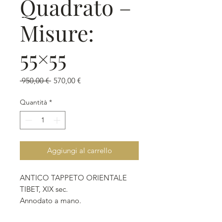
Quadrato –
Misure:
55×55
Prezzo
Prezzo
 950,00 € 
570,00 €
regolare
scontato
Quantità
*
Aggiungi al carrello
ANTICO TAPPETO ORIENTALE
TIBET, XIX sec.
Annodato a mano.