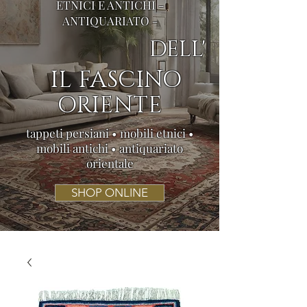
ETNICI E ANTICHI -
ANTIQUARIATO -
DELL'
IL FASCINO
ORIENTE
tappeti persiani • mobili etnici •
mobili antichi • antiquariato
orientale
SHOP ONLINE