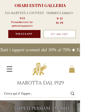
ORARI ESTIVI GALLERIA
DA MARTEDÌ A GIOVEDÌ
venerdÌ e Sabato
9-13
9-13
Pomeriggio su
15-19
appuntamento
WHATSAPP
011 646 7427
Tutti i tappeti scontati dal 30% al 70%
MAROTTA DAL 1929
- TAPPETI PERSIANI - MOBILI