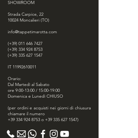
SHOWROOM
Buddha. Tramite le sue
rappresentazioni, il dragone è
Strada Carpice, 22
ritenuto un formidabile emblema
10024
Moncalieri (TO)
apotropaico, in grado di allontanare
ed annullare influssi negativi e
info@tappetimarotta.com
pericolosi anche dalle abitazioni e
dalle persone.
(+39) 011 646 7427
A destra, invece, il fiero leone delle
(+39) 334 924 8753
(+39) 335 627 1547
nevi discende dalle sue amate vette
innevate, rivelando tutta la sua
IT
11992610011
indomita forza e la sua magica
eleganza. Il sacro protettore del
Orario:
Buddha, simbolo nazionale del Tibet,
Dal Martedì al Sabato
è un possente felino dal candido
ore 9:00-13:00 / 15:00-19:00
manto bianco e dai fluenti riccioli
Domenica e Lunedì CHIUSO
color blu-verde che adornano la sua
criniera, le zampe e la coda. Animale
(per ordini e acquisti nei giorni di chiusura
chiamare il numero
mistico che presiede alla direzione
+39 334 924 8753
o
+39 335 627 1547
)
dell’est e all’elemento della terra, è il
simbolo del coraggio, dell’allegria
incondizionata e di una mente libera