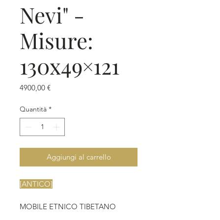
Nevi" -
Misure:
130x49×121
Prezzo
4900,00 €
Quantità
*
Aggiungi al carrello
[ANTICO]
MOBILE ETNICO TIBETANO
CHAGAM DELLE QUATTRO