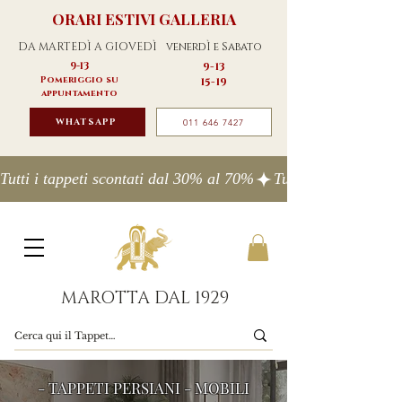
ORARI ESTIVI GALLERIA
DA MARTEDÌ A GIOVEDÌ
venerdÌ e Sabato
9-13
9-13
Pomeriggio su
15-19
appuntamento
WHATSAPP
011 646 7427
Tutti i tappeti scontati dal 30% al 70%
MAROTTA DAL 1929
- TAPPETI PERSIANI - MOBILI