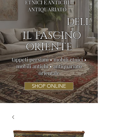
ETNICI E ANTICHI -
ANTIQUARIATO -
DELL'
IL FASCINO
ORIENTE
tappeti persiani • mobili etnici •
mobili antichi • antiquariato
orientale
SHOP ONLINE