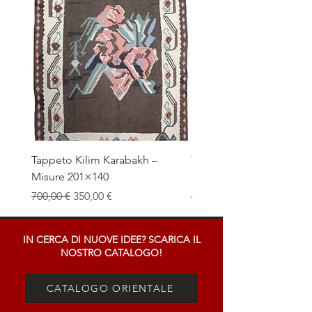
Tappeto Kilim Karabakh –
Tappeto Kilim Naïf – Mi
Misure 201×140
192×148
Prezzo regolare
Prezzo scontato
Prezzo regolare
700,00 €
350,00 €
600,00 €
IN CERCA DI NUOVE IDEE? SCARICA IL
NOSTRO CATALOGO!
CATALOGO ORIENTALE