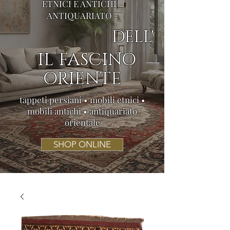
ETNICI E ANTICHI -
ANTIQUARIATO -
DELL'
IL FASCINO
ORIENTE
tappeti persiani • mobili etnici •
mobili antichi • antiquariato
orientale
SHOP ONLINE