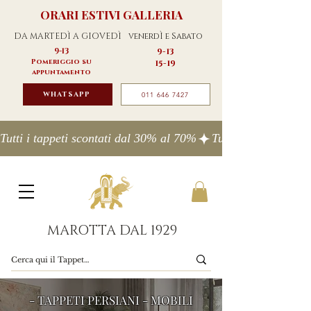
ORARI ESTIVI GALLERIA
DA MARTEDÌ A GIOVEDÌ
venerdÌ e Sabato
9-13
9-13
Pomeriggio su
15-19
appuntamento
WHATSAPP
011 646 7427
Tutti i tappeti scontati dal 30% al 70%
MAROTTA DAL 1929
- TAPPETI PERSIANI - MOBILI