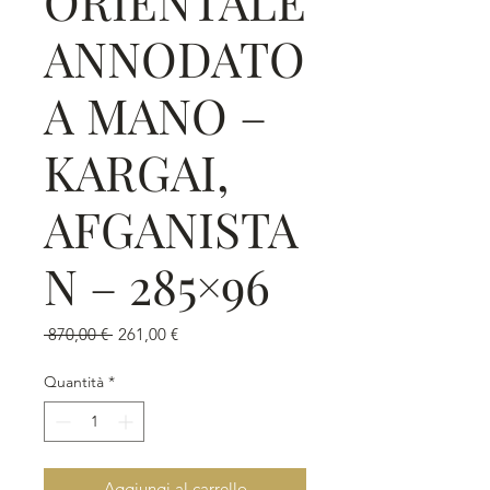
ORIENTALE
ANNODATO
A MANO –
KARGAI,
AFGANISTA
N – 285×96
Prezzo
Prezzo
 870,00 € 
261,00 €
regolare
scontato
Quantità
*
Aggiungi al carrello