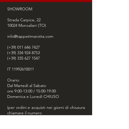
SHOWROOM
Strada Carpice, 22
10024
Moncalieri (TO)
info@tappetimarotta.com
(+39) 011 646 7427
(+39) 334 924 8753
(+39) 335 627 1547
IT
11992610011
Orario:
Dal Martedì al Sabato
ore 9:00-13:00 / 15:00-19:00
Domenica e Lunedì CHIUSO
(per ordini e acquisti nei giorni di chiusura
chiamare il numero
+39 334 924 8753
o
+39 335 627 1547
)