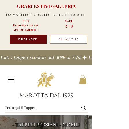
ORARI ESTIVI GALLERIA
DA MARTEDÌ A GIOVEDÌ
venerdÌ e Sabato
9-13
9-13
Pomeriggio su
15-19
appuntamento
WHATSAPP
011 646 7427
Tutti i tappeti scontati dal 30% al 70%
MAROTTA DAL 1929
- TAPPETI PERSIANI - MOBILI