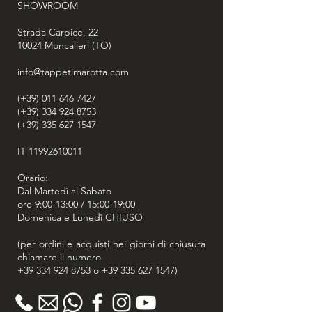
ed interpretando gli antichi disegni
SHOWROOM
tradizionali con finissimo ingegno.
Una volta creato il manufatto
Strada Carpice, 22
10024
intessuto, si effettuerà la finitura,
Moncalieri (TO)
sottoponendo il tappeto a diversi
info@tappetimarotta.com
lavaggi specifici, per saldarne la trama
ed i colori; e, in ultimo, la peculiare
(+39) 011 646 7427
fase di asciugatura: il naturale calore
(+39) 334 924 8753
del Sole primaverile ed estivo gli
(+39) 335 627 1547
conferirà una luce ed un carattere
assolutamente unici.
IT
11992610011
Orario:
Dal Martedì al Sabato
ore 9:00-13:00 / 15:00-19:00
Domenica e Lunedì CHIUSO
(per ordini e acquisti nei giorni di chiusura
chiamare il numero
+39 334 924 8753
o
+39 335 627 1547
)