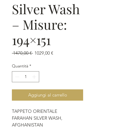
Silver Wash
– Misure:
194×151
Prezzo
Prezzo
 1470,00 € 
1029,00 €
regolare
scontato
Quantità
*
Aggiungi al carrello
TAPPETO ORIENTALE
FARAHAN SILVER WASH,
AFGHANISTAN
Annodato a mano.