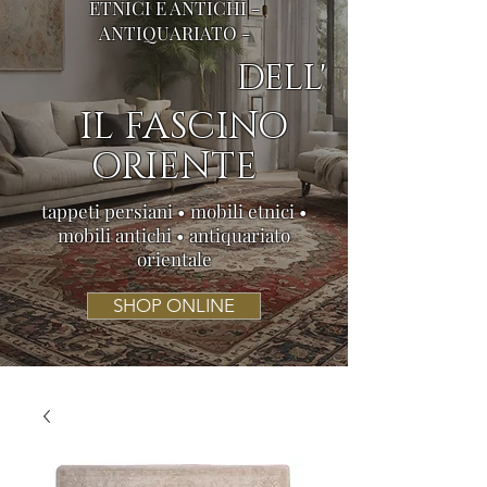
ETNICI E ANTICHI -
ANTIQUARIATO -
DELL'
IL FASCINO
ORIENTE
tappeti persiani • mobili etnici •
mobili antichi • antiquariato
orientale
SHOP ONLINE