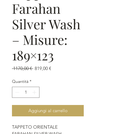
Farahan
Silver Wash
– Misure:
189×123
Prezzo
Prezzo
 1170,00 € 
819,00 €
regolare
scontato
Quantità
*
Aggiungi al carrello
TAPPETO ORIENTALE
FARAHAN SILVER WASH