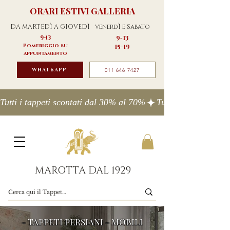
ORARI ESTIVI GALLERIA
DA MARTEDÌ A GIOVEDÌ
venerdÌ e Sabato
9-13
9-13
Pomeriggio su
15-19
appuntamento
WHATSAPP
011 646 7427
Tutti i tappeti scontati dal 30% al 70%
MAROTTA DAL 1929
- TAPPETI PERSIANI - MOBILI