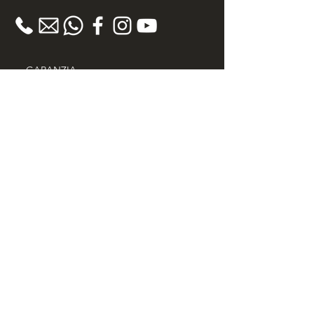
GARANZIA
> Garanzia 100% Soddisfatto o Rimborsato
> 30 giorni diritto di recesso
> Certificato di autenticità
> Spedizione Gratuita in tutta Italia
> Acquisti Sicuri
PHILOSOPHY
Scopri il nostro progetto contro il lavoro