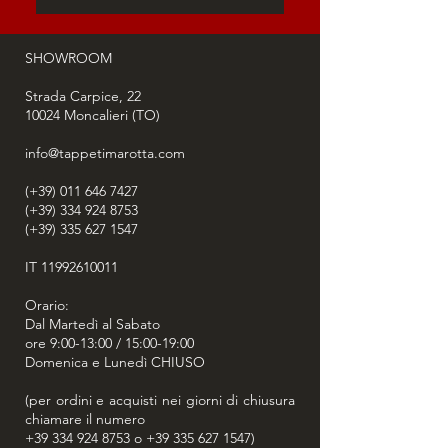
speciale, annodando manualmente
tutto il tappeto con altissima sapienza
ed interpretando gli antichi disegni
SHOWROOM
tradizionali con finissimo ingegno.
Una volta creato il manufatto
Strada Carpice, 22
10024
intessuto, si effettuerà la finitura,
Moncalieri (TO)
sottoponendo il tappeto a diversi
info@tappetimarotta.com
lavaggi specifici, per saldarne la trama
ed i colori; e, in ultimo, la peculiare
(+39) 011 646 7427
fase di asciugatura: il naturale calore
(+39) 334 924 8753
del Sole primaverile ed estivo gli
(+39) 335 627 1547
conferirà una luce ed un carattere
assolutamente unici.
IT
11992610011
Orario:
Dal Martedì al Sabato
ore 9:00-13:00 / 15:00-19:00
Domenica e Lunedì CHIUSO
(per ordini e acquisti nei giorni di chiusura
chiamare il numero
+39 334 924 8753
o
+39 335 627 1547
)