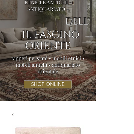
ETNICI E ANTICHI -
ANTIQUARIATO -
DELL'
IL FASCINO
ORIENTE
tappeti persiani • mobili etnici •
mobili antichi • antiquariato
orientale
SHOP ONLINE