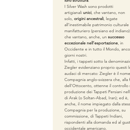
loro struttura
.
I Silver Wash sono prodotti
artigianali
unici
, che vantano, non
solo,
origini ancestrali
, legate
all’inestimabile patrimonio culturale
manifatturiero (persiano ed indiano
che vantano, anche, un
successo
eccezionale nell’esportazione
, in
Occidente e in tutto il Mondo, anco
giorni nostri.
Infatti, i tappeti sotto la denominaz
Ziegler evidenziano proprio questi 
audaci di mercato: Ziegler è il nome
Compagnia anglo-svizzera che, alla 
dell’Ottocento, ottenne il controllo 
produzione dei Tappeti Persiani nell
di Arak (o Soltan-Abad, Iran); ed è,
anche, il nome impiegato dalla stes
Compagnia per la produzione, su
commissione, di Tappeti Indiani,
rispondenti alla domanda ed al gus
occidentale americano.