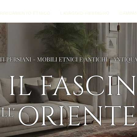
RREDAMENTO ETNICO
LAVAGGIO-RESTAURO
CAMPAN
TI PERSIANI - MOBILI ETNICI E ANTICHI - ANTIQU
IL FASCI
ORIENTE
LL'