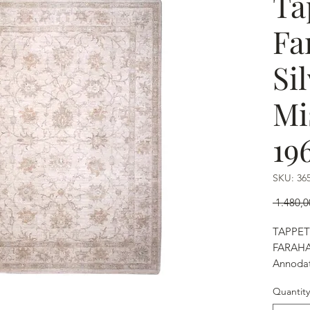
Ta
Fa
Si
Mi
19
SKU: 36
 1.480,0
TAPPET
FARAHA
Annoda
Quantity
- Disegn