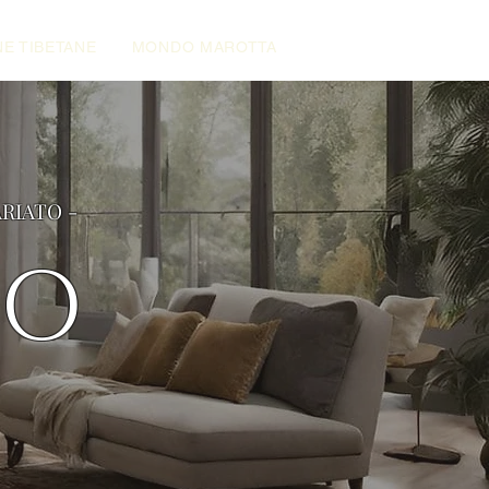
E TIBETANE
MONDO MAROTTA
ARIATO -
NO