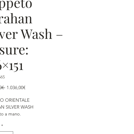
ppeto
rahan
lver Wash –
sure:
6×151
565
Regular
Sale
0€ 
1.036,00€
Price
Price
O ORIENTALE
N SILVER WASH
to a mano.
*
o: floreale