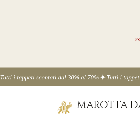
Po
Tutti i tappeti scontati dal 30% al 70%
MAROTTA DA