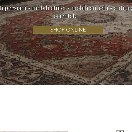
i persiani • mobili etnici • mobili antichi • antiqu
orientale
SHOP ONLINE