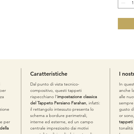
- Colori
- Materi
- Misur
Caratteristiche
I nost
i
Dal punto di vista tecnico-
In ques
 per
compositivo, questi tappeti
anche l
zza
rispecchiano l’
impostazione classica
alle nu
del Tappeto Persiano Farahan
, infatti:
sempre 
izione
il rettangolo intessuto presenta lo
gusto de
schema a bordure perimetrali,
or sono
e per
interne ed esterne, ed un campo
tappeti 
della
centrale impreziosito dai motivi
tonalità