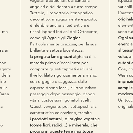
vegetali tradizionali, dai cantonali
(spesso
angolari o dal decoro a tutto campo.
variabil
Tuttavia, il repertorio iconografico
L’auten
decorativo, maggiormente esposto,
original
è riferibile anche ai più antichi e
element
), ma
ricchi Tappeti Indiani dell’Ottocento,
sono tut
come gli
Agra
e gli
Ziegler
.
Ogni su
Particolarmente preziosa, per la sua
energia
ra ai
brillante e setosa lucentezza,
al tessu
la
pregiata lana ghazni
afghana è la
volta, a
ione
materia prima d’eccellenza per
autenti
legami
comporre questi tappeti esclusivi.
Così, co
 della
Il vello, filato rigorosamente a mano,
Wash so
fine
con orgoglio e saggezza, dalle
imprezio
sulla
esperte donne locali, si irrobustisce
semplici
’area
passaggio dopo passaggio, dando
moderne
vita ai costosissimi gomitoli scelti.
Un tocc
sa
Questi vengono, poi, sottoposti alla
original
caratteristica colorazione, tramite
i
prodotti naturali, di origine vegetale
to
(come fiori, radici…) e minerale, che,
proprio in queste terre montuose