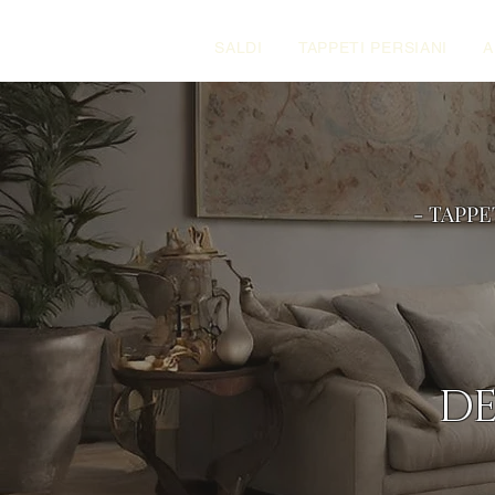
SALDI
TAPPETI PERSIANI
A
- TAPPE
DE