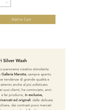
: naturali (minerali e vegetali)
ale: lana Ghazni su cotone
e: 196×151 cm
Add to Cart
ri Silver Wash
to panorama creativo stimolante
a
Galleria Marotta
, sempre aperto
ove tendenze di grande qualità e
attento anche al più sofisticato
i suoi clienti, ha cominciato, anni
, a far produrre,
in esclusiva,
ricercati ed originali
: dalle delicate
 chiare, dai contrasti poco marcati