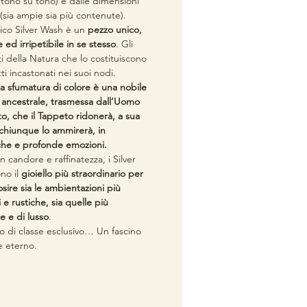
 tono su tono) e dalle dimensioni
i (sia ampie sia più contenute).
tico Silver Wash è un
pezzo unico,
e ed irripetibile in se stesso
. Gli
i della Natura che lo costituiscono
ti incastonati nei suoi nodi.
a sfumatura di colore è una nobile
 ancestrale, trasmessa dall’Uomo
to, che il Tappeto ridonerà, a sua
 chiunque lo ammirerà, in
che e profonde emozioni.
n candore e raffinatezza, i Silver
no il
gioiello più straordinario per
sire sia le ambientazioni più
 e rustiche, sia quelle più
 e di lusso
.
o di classe esclusivo… Un fascino
e eterno.