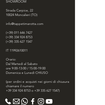
SHOWROOM
tradizionali con finissimo ingegno.
Una volta creato il manufatto
Strada Carpice, 22
10024
intessuto, si effettuerà la finitura,
Moncalieri (TO)
sottoponendo il tappeto a diversi
info@tappetimarotta.com
lavaggi specifici, per saldarne la trama
ed i colori; e, in ultimo, la peculiare
(+39) 011 646 7427
fase di asciugatura: il naturale calore
(+39) 334 924 8753
del Sole primaverile ed estivo gli
(+39) 335 627 1547
conferirà una luce ed un carattere
assolutamente unici.
IT
11992610011
Orario:
Dal Martedì al Sabato
ore 9:00-13:00 / 15:00-19:00
Domenica e Lunedì CHIUSO
(per ordini e acquisti nei giorni di chiusura
chiamare il numero
+39 334 924 8753
o
+39 335 627 1547
)