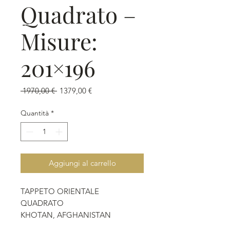
Quadrato –
Misure:
201×196
Prezzo
Prezzo
 1970,00 € 
1379,00 €
regolare
scontato
Quantità
*
Aggiungi al carrello
TAPPETO ORIENTALE
QUADRATO
KHOTAN, AFGHANISTAN
Annodato a mano.