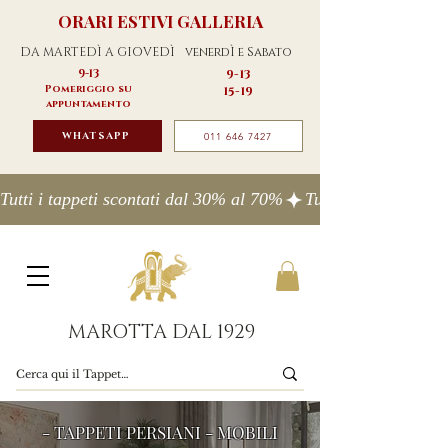
ORARI ESTIVI GALLERIA
DA MARTEDÌ A GIOVEDÌ
venerdÌ e Sabato
9-13
9-13
Pomeriggio su
15-19
appuntamento
WHATSAPP
011 646 7427
Tutti i tappeti scontati dal 30% al 70%
MAROTTA DAL 1929
- TAPPETI PERSIANI - MOBILI