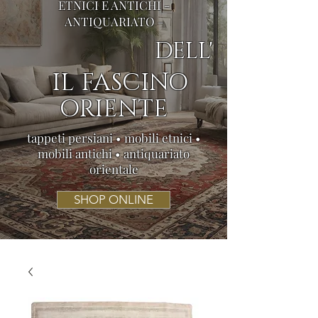
ETNICI E ANTICHI -
ANTIQUARIATO -
DELL'
IL FASCINO
ORIENTE
tappeti persiani • mobili etnici •
mobili antichi • antiquariato
orientale
SHOP ONLINE