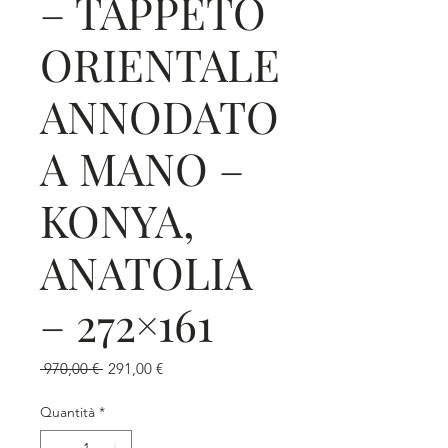
– TAPPETO
ORIENTALE
ANNODATO
A MANO –
KONYA,
ANATOLIA
– 272×161
Prezzo
Prezzo
 970,00 € 
291,00 €
regolare
scontato
Quantità
*