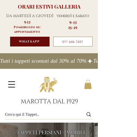
ORARI ESTIVI GALLERIA
DA MARTEDÌ A GIOVEDÌ
venerdÌ e Sabato
9-13
9-13
Pomeriggio su
15-19
appuntamento
WHATSAPP
011 646 7427
Tutti i tappeti scontati dal 30% al 70%
MAROTTA DAL 1929
- TAPPETI PERSIANI - MOBILI