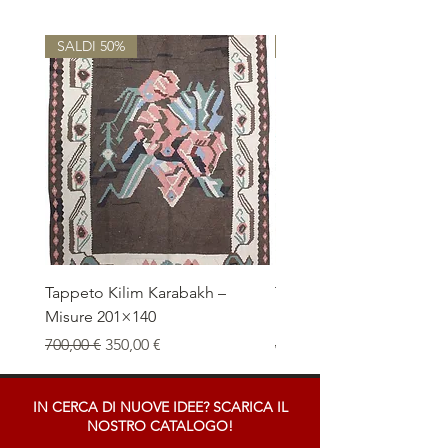
SALDI 50%
SALDI 50%
Tappeto Kilim Karabakh –
Tappeto Kilim Naïf – Mi
Misure 201×140
192×148
Prezzo regolare
Prezzo scontato
Prezzo regolare
700,00 €
350,00 €
600,00 €
IN CERCA DI NUOVE IDEE? SCARICA IL
NOSTRO CATALOGO!