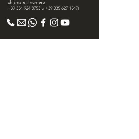
chiamare il numero
+39 334 924 8753
o
+39 335 627 1547
)
GARANZIA
> Garanzia 100% Soddisfatto o Rimborsato
> 30 giorni diritto di recesso
> Certificato di autenticità
> Spedizione Gratuita in tutta Italia
> Acquisti Sicuri
PHILOSOPHY