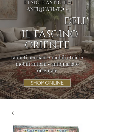
ETNICI E ANTICHI -
ANTIQUARIATO -
DELL'
IL FASCINO
ORIENTE
tappeti persiani • mobili etnici •
mobili antichi • antiquariato
orientale
SHOP ONLINE