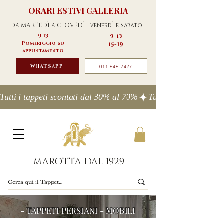
ORARI ESTIVI GALLERIA
DA MARTEDÌ A GIOVEDÌ
venerdÌ e Sabato
9-13
9-13
Pomeriggio su
15-19
appuntamento
WHATSAPP
011 646 7427
Tutti i tappeti scontati dal 30% al 70%
MAROTTA DAL 1929
- TAPPETI PERSIANI - MOBILI