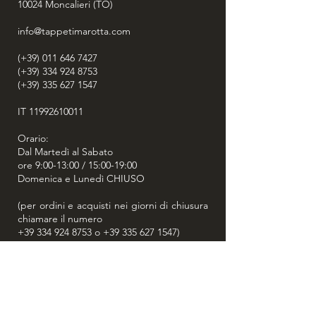
10024
intessuto, si effettuerà la finitura,
Moncalieri (TO)
sottoponendo il tappeto a diversi
info@tappetimarotta.com
lavaggi specifici, per saldarne la trama
ed i colori; e, in ultimo, la peculiare
(+39) 011 646 7427
fase di asciugatura: il naturale calore
(+39) 334 924 8753
del Sole primaverile ed estivo gli
(+39) 335 627 1547
conferirà una luce ed un carattere
assolutamente unici.
IT
11992610011
Orario:
Dal Martedì al Sabato
ore 9:00-13:00 / 15:00-19:00
Domenica e Lunedì CHIUSO
(per ordini e acquisti nei giorni di chiusura
chiamare il numero
+39 334 924 8753
o
+39 335 627 1547
)
GARANZIA