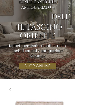
ETNICI E ANTICHI -
ANTIQUARIATO -
DELL'
IL FASCINO
ORIENTE
tappeti persiani • mobili etnici •
mobili antichi • antiquariato
orientale
SHOP ONLINE