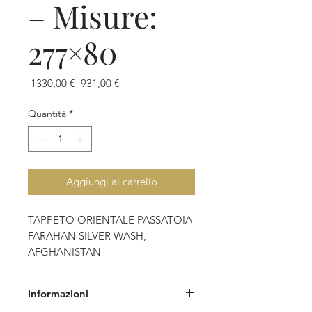
– Misure:
277×80
Prezzo
Prezzo
 1330,00 € 
931,00 €
regolare
scontato
Quantità
*
Aggiungi al carrello
TAPPETO ORIENTALE PASSATOIA
FARAHAN SILVER WASH,
AFGHANISTAN
Annodato a mano.
Informazioni
- Disegno: floreale