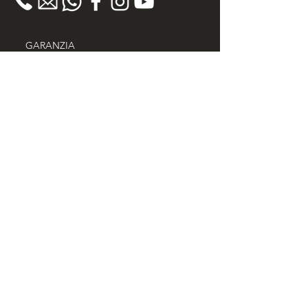
GARANZIA
> Garanzia 100% Soddisfatto o Rimborsato
> 30 giorni diritto di recesso
> Certificato di autenticità
> Spedizione Gratuita in tutta Italia
> Acquisti Sicuri
PHILOSOPHY
Scopri il nostro progetto contro il lavoro
minorile e la salvaguardia dei diritti dei
bambini