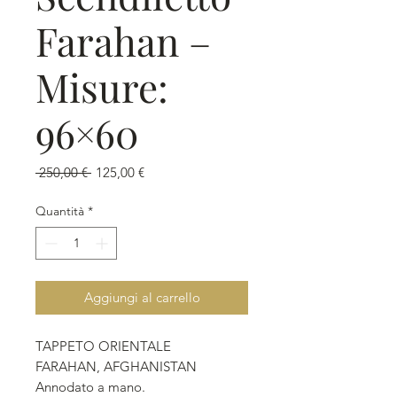
Farahan –
Misure:
96×60
Prezzo
Prezzo
 250,00 € 
125,00 €
regolare
scontato
Quantità
*
Aggiungi al carrello
TAPPETO ORIENTALE
FARAHAN, AFGHANISTAN
Annodato a mano.