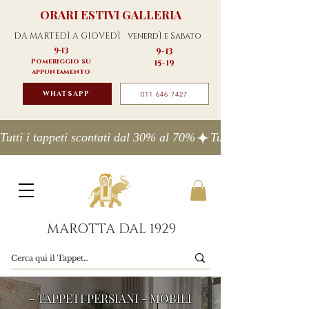
ORARI ESTIVI GALLERIA
DA MARTEDÌ A GIOVEDÌ
venerdÌ e Sabato
9-13
9-13
Pomeriggio su
15-19
appuntamento
WHATSAPP
011 646 7427
Tutti i tappeti scontati dal 30% al 70%
MAROTTA DAL 1929
- TAPPETI PERSIANI - MOBILI