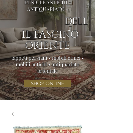
ETNICI E ANTICHI -
ANTIQUARIATO -
DELL'
IL FASCINO
ORIENTE
tappeti persiani • mobili etnici •
mobili antichi • antiquariato
orientale
SHOP ONLINE