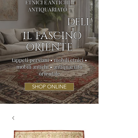
ETNICI E ANTICHI -
ANTIQUARIATO -
DELL'
IL FASCINO
ORIENTE
tappeti persiani • mobili etnici •
mobili antichi • antiquariato
orientale
SHOP ONLINE