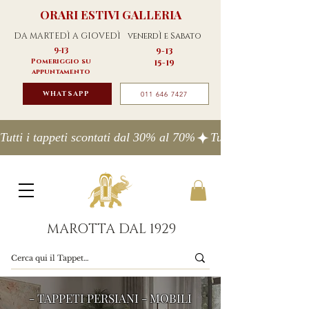
ORARI ESTIVI GALLERIA
DA MARTEDÌ A GIOVEDÌ
venerdÌ e Sabato
9-13
9-13
Pomeriggio su
15-19
appuntamento
WHATSAPP
011 646 7427
Tutti i tappeti scontati dal 30% al 70%
MAROTTA DAL 1929
- TAPPETI PERSIANI - MOBILI