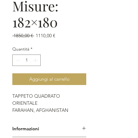
Misure:
182×180
Prezzo
Prezzo
 1850,00 € 
1110,00 €
regolare
scontato
Quantità
*
Aggiungi al carrello
TAPPETO QUADRATO
ORIENTALE
FARAHAN, AFGHANISTAN
Annodato a mano.
Informazioni
- Disegno: floreale