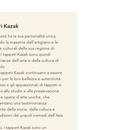
e: 225×182 cm
ri Kazak
zzo ha la sua personalità unica,
ndo la maestrìa dell'artigiano e le
e culturali della sua regione di
 I tappeti Kazak sono quindi
ianze dell'arte e della cultura di
lo.
 tappeti Kazak continuano a essere
 per la loro bellezza e autenticità.
iosi e gli appassionati di tappeti si
 allo studio e alla preservazione
te opere d'arte uniche, che
entano una testimonianza
te della storia, della cultura e
adizioni dei popoli nomadi dell'Asia
.
si, i tappeti Kazak sono un