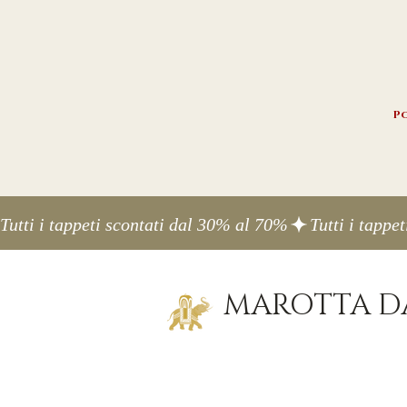
Po
Tutti i tappeti scontati dal 30% al 70%
MAROTTA DA