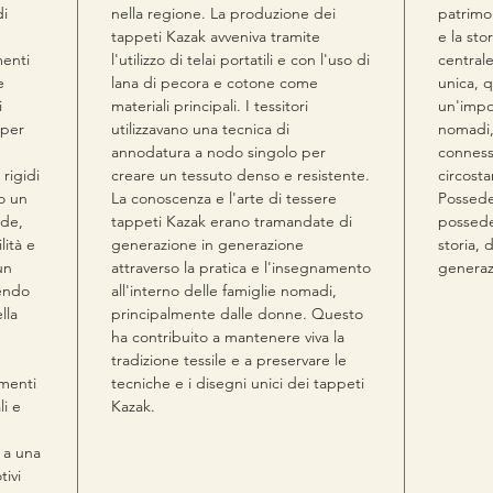
di
nella regione. La produzione dei
patrimon
tappeti Kazak avveniva tramite
e la sto
menti
l'utilizzo di telai portatili e con l'uso di
centrale
e
lana di pecora e cotone come
unica, q
i
materiali principali. I tessitori
un'impor
 per
utilizzavano una tecnica di
nomadi, 
annodatura a nodo singolo per
conness
rigidi
creare un tessuto denso e resistente.
circosta
o un
La conoscenza e l'arte di tessere
Possede
ade,
tappeti Kazak erano tramandate di
possede
lità e
generazione in generazione
storia,
un
attraverso la pratica e l'insegnamento
generaz
tendo
all'interno delle famiglie nomadi,
lla
principalmente dalle donne. Questo
ha contribuito a mantenere viva la
tradizione tessile e a preservare le
menti
tecniche e i disegni unici dei tappeti
li e
Kazak.
 a una
tivi