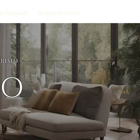
E TIBETANE
MONDO MAROTTA
ARIATO -
NO