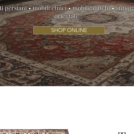
i persiani • mobili etnici • mobili antichi • antiqu
orientale
SHOP ONLINE