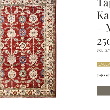
Ta
Ka
– 
25
SKU: 27
[CAUCA
TAPPET
KAZAK 
Annoda
- Colori
- Disegn
- Materi