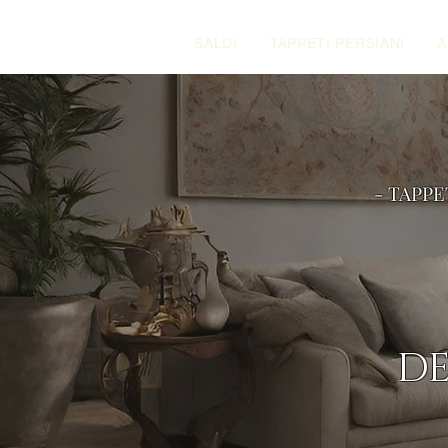
SALDI
TAPPETI PERSIANI
A
- TAPPE
DE