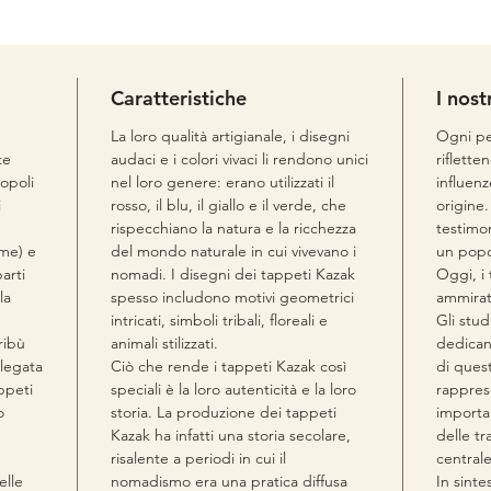
- Misur
Caratteristiche
I nost
La loro qualità artigianale, i disegni
Ogni pe
te
audaci e i colori vivaci li rendono unici
riflette
popoli
nel loro genere: erano utilizzati il
influenz
i
rosso, il blu, il giallo e il verde, che
origine.
rispecchiano la natura e la ricchezza
testimon
ome) e
del mondo naturale in cui vivevano i
un popo
arti
nomadi. I disegni dei tappeti Kazak
Oggi, i
la
spesso includono motivi geometrici
ammirati
intricati, simboli tribali, floreali e
Gli stud
ribù
animali stilizzati.
dedicano
 legata
Ciò che rende i tappeti Kazak così
di ques
appeti
speciali è la loro autenticità e la loro
rappres
o
storia. La produzione dei tappeti
importan
Kazak ha infatti una storia secolare,
delle tr
risalente a periodi in cui il
centrale
elle
nomadismo era una pratica diffusa
In sinte