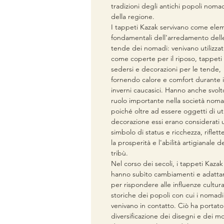
tradizioni degli antichi popoli noma
della regione.
I tappeti Kazak servivano come ele
fondamentali dell'arredamento dell
tende dei nomadi: venivano utilizzat
come coperte per il riposo, tappeti
sedersi e decorazioni per le tende,
fornendo calore e comfort durante i 
inverni caucasici. Hanno anche svolt
ruolo importante nella società nom
poiché oltre ad essere oggetti di uti
decorazione essi erano considerati 
simbolo di status e ricchezza, riflet
la prosperità e l'abilità artigianale de
tribù.
Nel corso dei secoli, i tappeti Kazak
hanno subìto cambiamenti e adatta
per rispondere alle influenze cultura
storiche dei popoli con cui i nomadi
venivano in contatto. Ciò ha portato
diversificazione dei disegni e dei mo