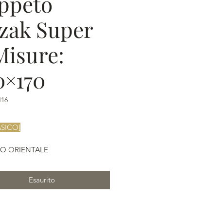
ppeto
zak Super
Misure:
0×170
416
SICO]
O ORIENTALE
SUPER FINE, AFGHANISTAN
to a mano.
Esaurito
: naturali (minerali e vegetali)
o: floreale
ale: lana Ghazni su cotone