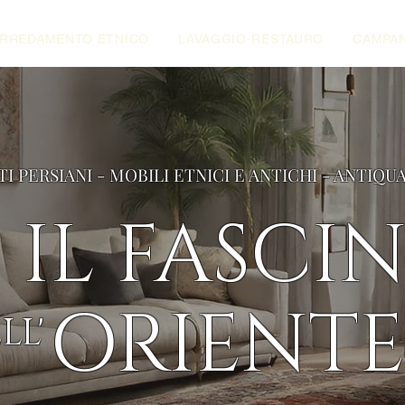
RREDAMENTO ETNICO
LAVAGGIO-RESTAURO
CAMPAN
TI PERSIANI - MOBILI ETNICI E ANTICHI - ANTIQU
IL FASCI
ORIENTE
LL'