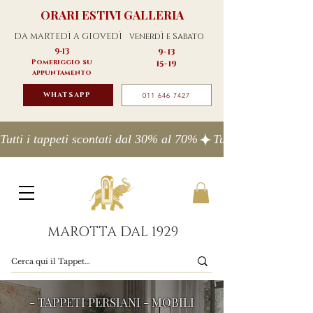
ORARI ESTIVI GALLERIA
DA MARTEDÌ A GIOVEDÌ
venerdÌ e Sabato
9-13
9-13
Pomeriggio su
15-19
appuntamento
WHATSAPP
011 646 7427
Tutti i tappeti scontati dal 30% al 70%
MAROTTA DAL 1929
- TAPPETI PERSIANI - MOBILI