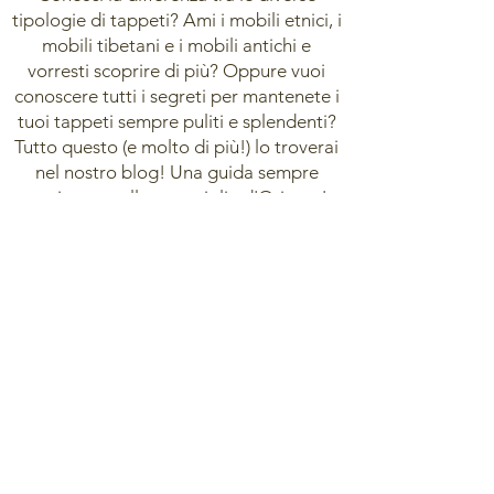
tipologie di tappeti? Ami i mobili etnici, i
mobili tibetani e i mobili antichi e
vorresti scoprire di più? Oppure vuoi
conoscere tutti i segreti per mantenete i
tuoi tappeti sempre puliti e splendenti?
Tutto questo (e molto di più!) lo troverai
nel nostro blog! Una guida sempre
aggiornata alle meraviglie d'Oriente!
Buona lettura!
VISITA IL NOSTRO BLOG