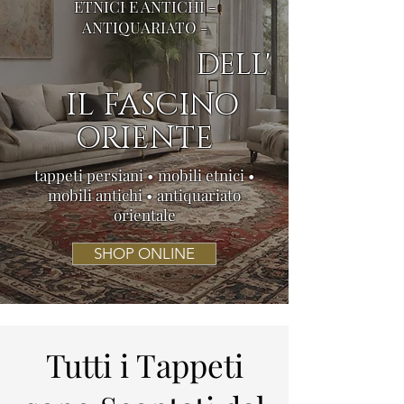
ETNICI E ANTICHI -
ANTIQUARIATO -
DELL'
IL FASCINO
ORIENTE
tappeti persiani • mobili etnici •
mobili antichi • antiquariato
orientale
SHOP ONLINE
Tutti i Tappeti