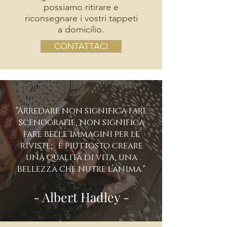
possiamo ritirare e
riconsegnare i vostri tappeti
a domicilio.
CONTATTACI
"Arredare non significa fare
scenografie, non significa
fare belle immagini per le
riviste; è piuttosto creare
una qualità di vita, una
bellezza che nutre l’anima."
- Albert Hadley -