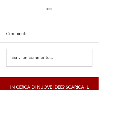
Commenti
Scrivi un commento...
Mobili etnici online: ecco
Restauro Mobili 
come sceglierli senza
le nostre sfide
sbagliare
IN CERCA DI NUOVE IDEE? SCARICA IL
NOSTRO CATALOGO!
CATALOGO ORIENTALE
SHOWROOM