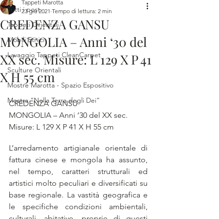
Tappeti Marotta
Tutti i post
23 giu 2021
Tempo di lettura: 2 min
CREDENZA GANSU
Tappeti Orientali
MONGOLIA – Anni ‘30 del
Mobili Etnici
Lavaggio Tappeti CleanCarpet
XX sec. Misure: L 129 X P 41
Sculture Orientali
X H 55 cm
Mostre Marotta - Spazio Espositivo
Mostra “Nella Terra degli Dei”
CREDENZA GANSU
MONGOLIA – Anni ‘30 del XX sec.
Misure: L 129 X P 41 X H 55 cm
L’arredamento artigianale orientale di 
fattura cinese e mongola ha assunto, 
nel tempo, caratteri strutturali ed 
artistici molto peculiari e diversificati su 
base regionale. La vastità geografica e 
le specifiche condizioni ambientali, 
culturali, abitative, proprie di questi 