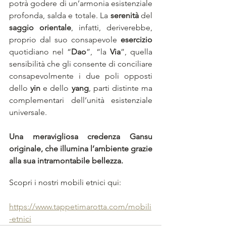
potrà godere di un’armonia esistenziale 
profonda, salda e totale. La 
serenità
 del 
saggio orientale
, infatti, deriverebbe, 
proprio dal suo consapevole 
esercizio
quotidiano nel “
Dao
”, “la 
Via
”, quella 
sensibilità che gli consente di conciliare 
consapevolmente i due poli opposti 
dello 
yin
 e dello 
yang
, parti distinte ma 
complementari dell’unità esistenziale 
universale.
Una meravigliosa credenza Gansu 
originale, che illumina l’ambiente grazie 
alla sua intramontabile bellezza.
Scopri i nostri mobili etnici qui:
https://www.tappetimarotta.com/mobili
-etnici