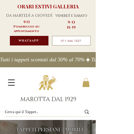
ORARI ESTIVI GALLERIA
DA MARTEDÌ A GIOVEDÌ
venerdÌ e Sabato
9-13
9-13
Pomeriggio su
15-19
appuntamento
WHATSAPP
011 646 7427
Tutti i tappeti scontati dal 30% al 70%
MAROTTA DAL 1929
- TAPPETI PERSIANI - MOBILI