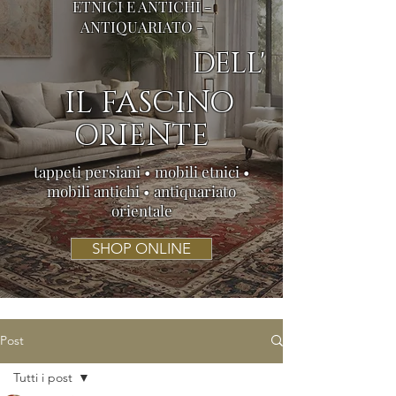
ETNICI E ANTICHI -
ANTIQUARIATO -
DELL'
IL FASCINO
ORIENTE
tappeti persiani • mobili etnici •
mobili antichi • antiquariato
orientale
SHOP ONLINE
Post
Tutti i post