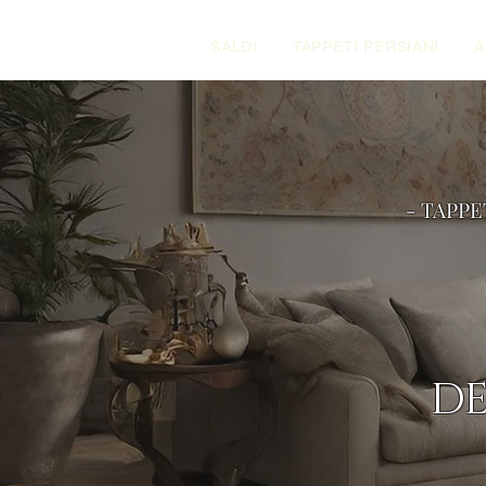
SALDI
TAPPETI PERSIANI
A
- TAPPE
DE