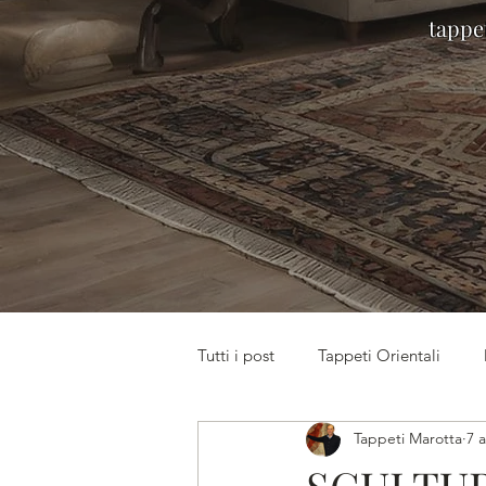
tappet
Tutti i post
Tappeti Orientali
Tappeti Marotta
7 
Mostre Marotta - Spazio Espositiv