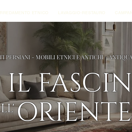
RREDAMENTO ETNICO
LAVAGGIO-RESTAURO
CAMPAN
TI PERSIANI - MOBILI ETNICI E ANTICHI - ANTIQU
IL FASCI
ORIENTE
LL'