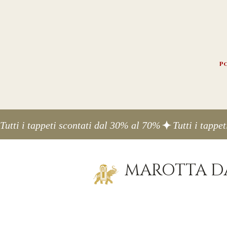
Po
Tutti i tappeti scontati dal 30% al 70%
MAROTTA DA