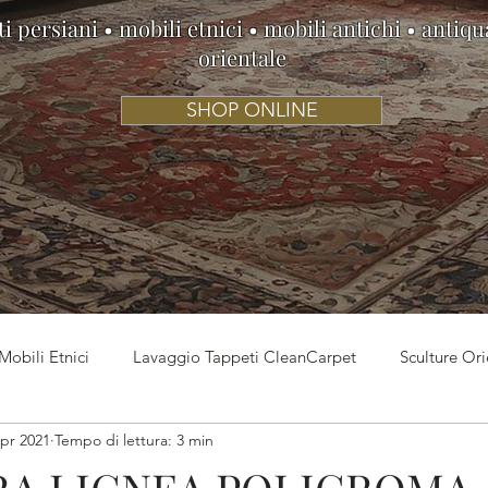
i persiani • mobili etnici • mobili antichi • antiqu
orientale
SHOP ONLINE
Mobili Etnici
Lavaggio Tappeti CleanCarpet
Sculture Ori
apr 2021
Tempo di lettura: 3 min
o
Mostra “Nella Terra degli Dei”