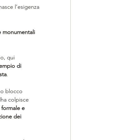
asce l’esigenza 
le monumentali 
o, qui 
sempio di 
sta
. 
o blocco 
dha colpisce 
 formale e 
zione dei 