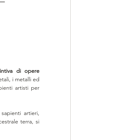
–
intiva di opere 
ali, i metalli ed 
enti artisti per 
pienti artieri, 
strale terra, si 