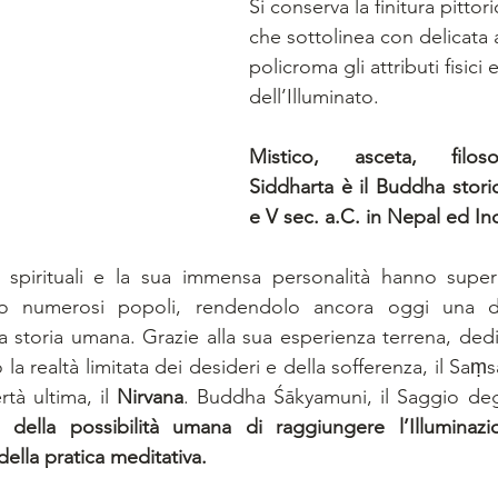
Si conserva la finitura pittori
che sottolinea con delicata 
policroma gli attributi fisici e
dell’Illuminato.
Mistico, asceta, filos
Siddharta è il Buddha storic
e V sec. a.C. in Nepal ed In
 spirituali e la sua immensa personalità hanno super
to numerosi popoli, rendendolo ancora oggi una del
 la storia umana. Grazie alla sua esperienza terrena, dedic
o la realtà limitata dei desideri e della sofferenza, il Saṃ
tà ultima, il 
Nirvana
. Buddha Śākyamuni, il Saggio degl
della possibilità umana di raggiungere l’Illuminazio
della pratica meditativa.