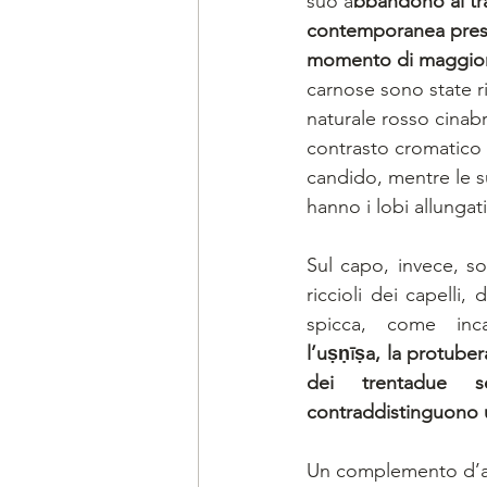
suo a
bbandono al tr
contemporanea prese
momento di maggior
carnose sono state ri
naturale rosso cinab
contrasto cromatico 
candido, mentre le s
hanno i lobi allungat
Sul capo, invece, so
riccioli dei capelli, d
l’uṣṇīṣa, la protuber
dei trentadue s
contraddistinguono
Un complemento d’ar