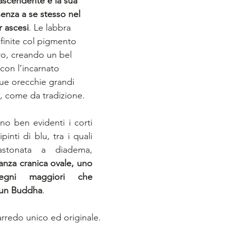
ascendente e la sua 
nza a se stesso nel 
 ascesi
. Le labbra 
finite col pigmento 
ro, creando un bel 
con l’incarnato 
ue orecchie grandi 
i, come da tradizione. 
no ben evidenti i corti 
ipinti di blu, tra i quali 
spicca, come incastonata a diadema, 
anza cranica ovale, uno 
egni maggiori che 
 un Buddha
.
redo unico ed originale. 