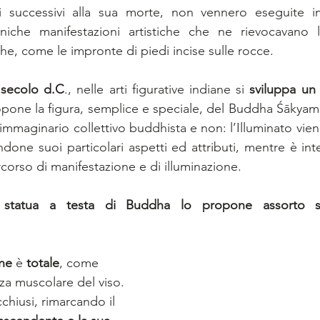
i successivi alla sua morte, non vennero eseguite i
uniche manifestazioni artistiche che ne rievocavano l
che, come le impronte di piedi incise sulle rocce. 
I secolo d.C
., nelle arti figurative indiane si 
sviluppa un
pone la figura, semplice e speciale, del Buddha Śākyam
l’immaginario collettivo buddhista e non: l’Illuminato vien
andone suoi particolari aspetti ed attributi, mentre è inte
orso di manifestazione e di illuminazione. 
 statua a testa di Buddha lo propone assorto s
ne
 è 
totale
, come 
zza muscolare del viso. 
chiusi, rimarcando il 