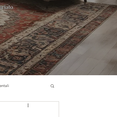
ariato
entali