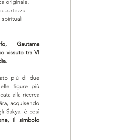
ca originale, 
accortezza 
 spirituali 
ofo, Gautama 
o vissuto tra VI 
dia
. 
ato più di due 
le figure più 
ata alla ricerca 
sāra, acquisendo 
i Śākya, è così 
ne, il simbolo 