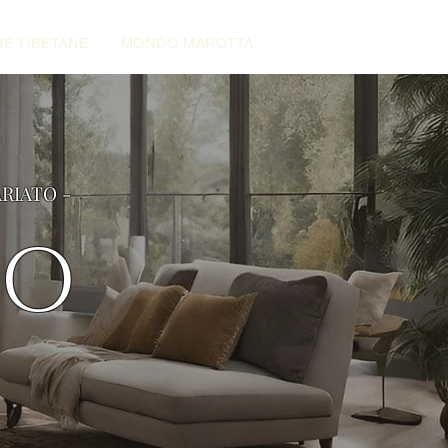
E TIBETANE
MONDO MAROTTA
ARIATO -
NO