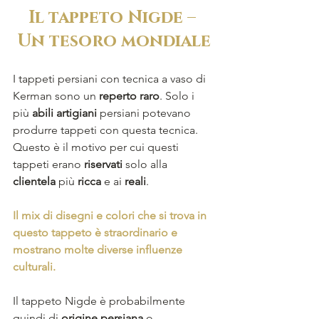
Il tappeto Nigde – 
Un tesoro mondiale
I tappeti persiani con tecnica a vaso di 
Kerman sono un 
reperto raro
. Solo i 
più 
abili artigiani
 persiani potevano 
produrre tappeti con questa tecnica. 
Questo è il motivo per cui questi 
tappeti erano 
riservati
 solo alla 
clientela
 più 
ricca
 e ai 
reali
. 
Il mix di disegni e colori che si trova in 
questo tappeto è straordinario e 
mostrano molte diverse influenze 
culturali.
Il tappeto Nigde è probabilmente 
quindi di 
origine persiana
 o 