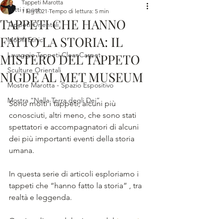
Tappeti Marotta
Tutti i post
1 lug 2021
Tempo di lettura: 5 min
TAPPETI CHE HANNO
Tappeti Orientali
FATTO LA STORIA: IL
Mobili Etnici
Lavaggio Tappeti CleanCarpet
MISTERO DEL TAPPETO
Sculture Orientali
NIGDE AL MET MUSEUM
Mostre Marotta - Spazio Espositivo
Mostra “Nella Terra degli Dei”
Sono molti i tappeti, alcuni più 
conosciuti, altri meno, che sono stati 
spettatori e accompagnatori di alcuni 
dei più importanti eventi della storia 
umana.
In questa serie di articoli esploriamo i 
tappeti che “hanno fatto la storia” , tra 
realtà e leggenda.