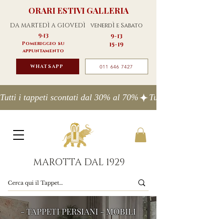
ORARI ESTIVI GALLERIA
DA MARTEDÌ A GIOVEDÌ
venerdÌ e Sabato
9-13
9-13
Pomeriggio su
15-19
appuntamento
WHATSAPP
011 646 7427
Tutti i tappeti scontati dal 30% al 70%
MAROTTA DAL 1929
- TAPPETI PERSIANI - MOBILI