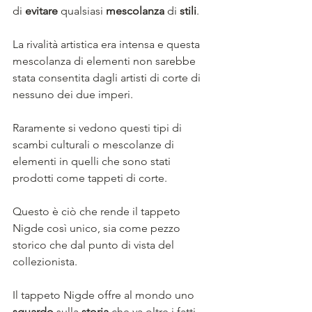
di 
evitare
 qualsiasi 
mescolanza
 di 
stili
. 
La rivalità artistica era intensa e questa 
mescolanza di elementi non sarebbe 
stata consentita dagli artisti di corte di 
nessuno dei due imperi.
Raramente si vedono questi tipi di 
scambi culturali o mescolanze di 
elementi in quelli che sono stati 
prodotti come tappeti di corte. 
Questo è ciò che rende il tappeto 
Nigde così unico, sia come pezzo 
storico che dal punto di vista del 
collezionista.
Il tappeto Nigde offre al mondo uno 
sguardo
 sulla 
storia
 che va oltre i fatti 