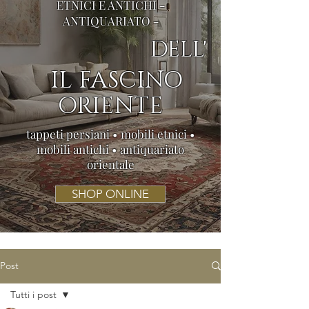
ETNICI E ANTICHI -
ANTIQUARIATO -
DELL'
IL FASCINO
ORIENTE
tappeti persiani • mobili etnici •
mobili antichi • antiquariato
orientale
SHOP ONLINE
Post
Tutti i post