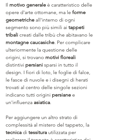
Il 
motivo generale
 è caratteristico delle 
opere d'arte ottomane, ma le 
forme 
geometriche
 all'interno di ogni 
segmento sono più simili ai 
tappeti 
tribali
 creati dalle tribù che abitavano le 
montagne caucasiche
. Per complicare 
ulteriormente la questione delle 
origini, si trovano 
motivi floreali
distintivi 
persiani
 sparsi in tutto il 
design. I fiori di loto, le foglie di falce, 
le fasce di nuvole e i disegni di herati 
trovati al centro delle singole sezioni 
indicano tutti origini 
persiane
 e 
un'influenza 
asiatica
.
Per aggiungere un altro strato di 
complessità al mistero del tappeto, la 
tecnica
 di 
tessitura
 utilizzata per 
realizzare il tappeto è caratteristica dei 