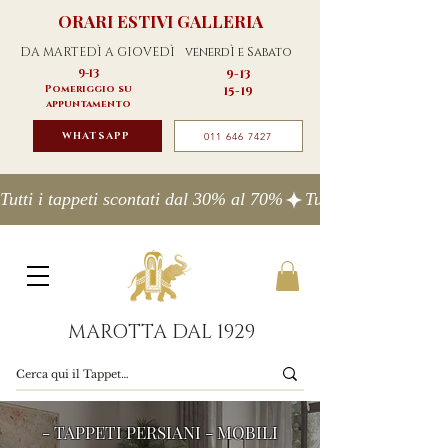
ORARI ESTIVI GALLERIA
DA MARTEDÌ A GIOVEDÌ
venerdÌ e Sabato
9-13
9-13
Pomeriggio su
15-19
appuntamento
WHATSAPP
011 646 7427
Tutti i tappeti scontati dal 30% al 70%
MAROTTA DAL 1929
- TAPPETI PERSIANI - MOBILI