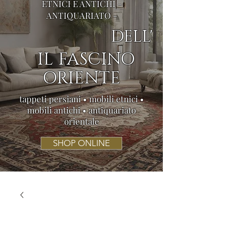
ETNICI E ANTICHI -
ANTIQUARIATO -
DELL'
IL FASCINO
ORIENTE
tappeti persiani • mobili etnici •
mobili antichi • antiquariato
orientale
SHOP ONLINE