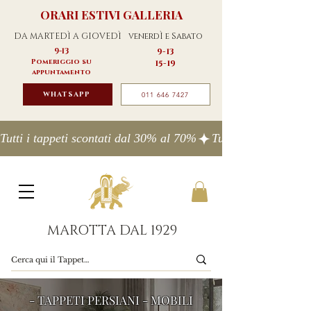
ORARI ESTIVI GALLERIA
DA MARTEDÌ A GIOVEDÌ
venerdÌ e Sabato
9-13
9-13
Pomeriggio su
15-19
appuntamento
WHATSAPP
011 646 7427
Tutti i tappeti scontati dal 30% al 70%
MAROTTA DAL 1929
- TAPPETI PERSIANI - MOBILI