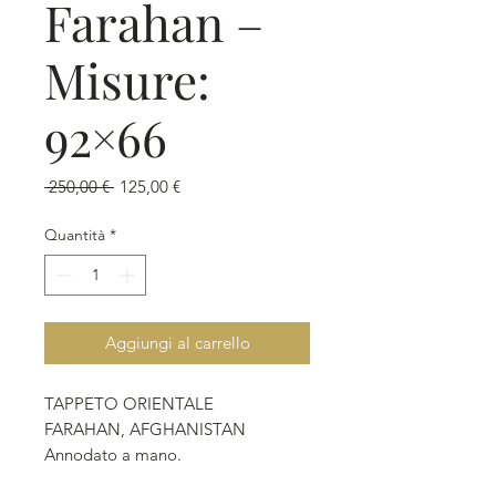
Farahan –
Misure:
92×66
Prezzo
Prezzo
 250,00 € 
125,00 €
regolare
scontato
Quantità
*
Aggiungi al carrello
TAPPETO ORIENTALE
FARAHAN, AFGHANISTAN
Annodato a mano.