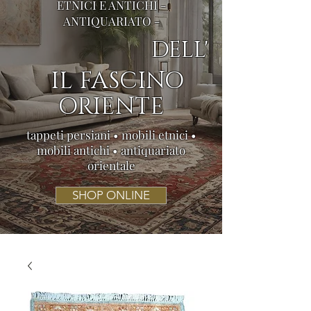
ETNICI E ANTICHI -
ANTIQUARIATO -
DELL'
IL FASCINO
ORIENTE
tappeti persiani • mobili etnici •
mobili antichi • antiquariato
orientale
SHOP ONLINE