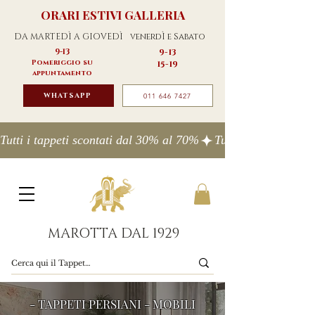
ORARI ESTIVI GALLERIA
DA MARTEDÌ A GIOVEDÌ
venerdÌ e Sabato
9-13
9-13
Pomeriggio su
15-19
appuntamento
WHATSAPP
011 646 7427
Tutti i tappeti scontati dal 30% al 70%
MAROTTA DAL 1929
- TAPPETI PERSIANI - MOBILI