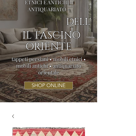
ETNICI E ANTICHI -
ANTIQUARIATO -
DELL'
IL FASCINO
ORIENTE
tappeti persiani • mobili etnici •
mobili antichi • antiquariato
orientale
SHOP ONLINE