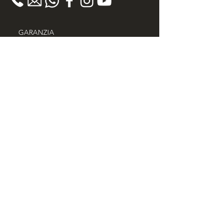
GARANZIA
> Garanzia 100% Soddisfatto o Rimborsato
> 30 giorni diritto di recesso
> Certificato di autenticità
> Spedizione Gratuita in tutta Italia
> Acquisti Sicuri
PHILOSOPHY
Scopri il nostro progetto contro il lavoro
minorile e la salvaguardia dei diritti dei
bambini