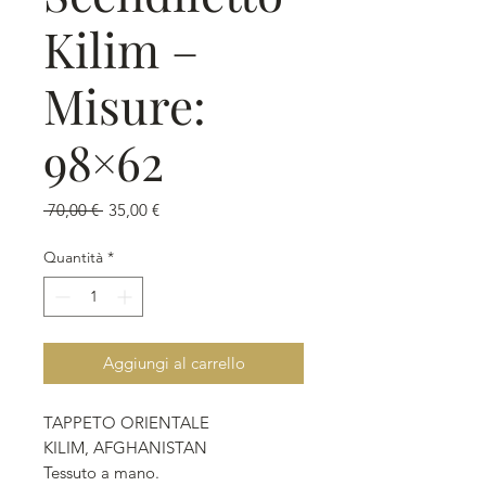
Kilim –
Misure:
98×62
Prezzo
Prezzo
 70,00 € 
35,00 €
regolare
scontato
Quantità
*
Aggiungi al carrello
TAPPETO ORIENTALE
KILIM, AFGHANISTAN
Tessuto a mano.