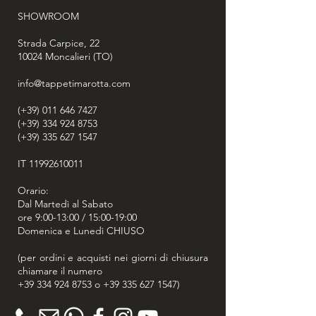
il loro gregge o le donne che fanno il
SHOWROOM
bucato. Ogni disegno ha spesso un
significato simbolico o culturale.
Strada Carpice, 22
10024
Moncalieri (TO)
info@tappetimarotta.com
(+39) 011 646 7427
(+39) 334 924 8753
(+39) 335 627 1547
IT
11992610011
Orario:
Dal Martedì al Sabato
ore 9:00-13:00 / 15:00-19:00
Domenica e Lunedì CHIUSO
(per ordini e acquisti nei giorni di chiusura
chiamare il numero
+39 334 924 8753
o
+39 335 627 1547
)