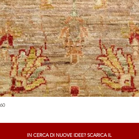
Vista rapida
×60
IN CERCA DI NUOVE IDEE? SCARICA IL