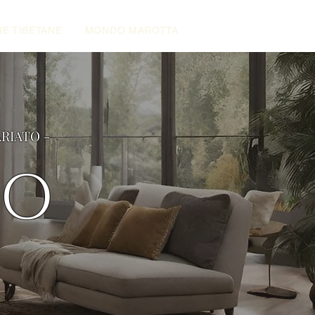
E TIBETANE
MONDO MAROTTA
ARIATO -
NO