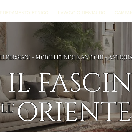
RREDAMENTO ETNICO
LAVAGGIO-RESTAURO
CAMPAN
TI PERSIANI - MOBILI ETNICI E ANTICHI - ANTIQU
IL FASCI
ORIENTE
LL'