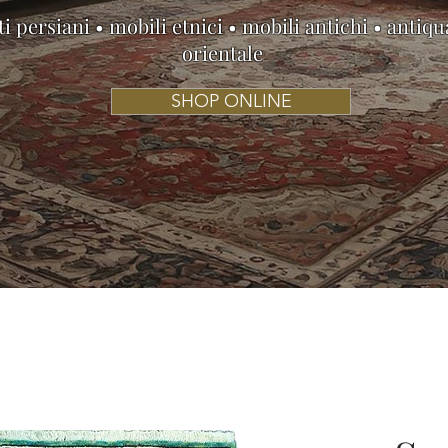
i persiani • mobili etnici • mobili antichi • antiqu
orientale
SHOP ONLINE