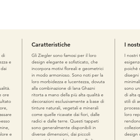
Caratteristiche
I nost
 di
Gli Ziegler sono famosi per il loro
I nostri
lezza e
design elegante e sofisticato, che
esigenz
 dai
incorpora motivi floreali e geometrici
poiché s
in modo armonioso. Sono noti per la
disegni 
loro morbidezza e lucentezza, dovuta
minimali
alità.
alla combinazione di lana Ghazni
sono un
e ore
ritorta a mano della più alta qualità e
di alta 
sultato
decorazioni esclusivamente a base di
stili di
ore,
tinture naturali, vegetali e minerali
process
passare
come quelle ricavate dai fiori, dalle
loro rep
pesso
radici e dalle terre. Questi tappeti
rendono
mine,
sono generalmente disponibili in
collezio
lore e
diverse dimensioni, dai piccoli
design d