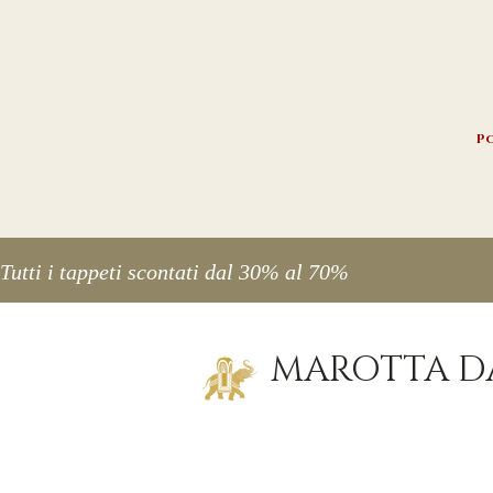
Po
Tutti i tappeti scontati dal 30% al 70%
MAROTTA DA