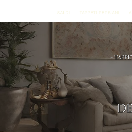
SALDI
TAPPETI PERSIANI
A
- TAPPE
DE