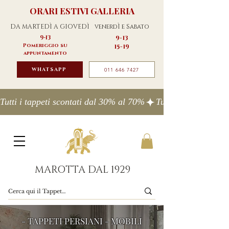
ORARI ESTIVI GALLERIA
DA MARTEDÌ A GIOVEDÌ
venerdÌ e Sabato
9-13
9-13
Pomeriggio su
15-19
appuntamento
WHATSAPP
011 646 7427
Tutti i tappeti scontati dal 30% al 70%
MAROTTA DAL 1929
- TAPPETI PERSIANI - MOBILI