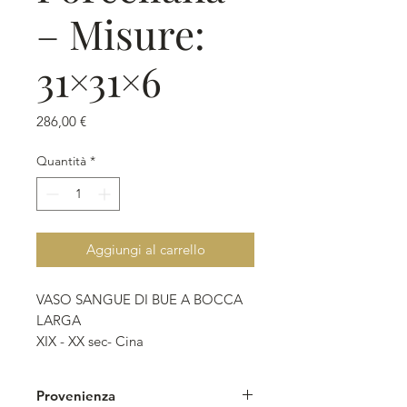
– Misure:
31×31×6
Prezzo
286,00 €
Quantità
*
Aggiungi al carrello
VASO SANGUE DI BUE A BOCCA
LARGA
XIX - XX sec- Cina
Ceramica
Provenienza
Misure: 24x24x26 cm