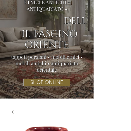
ETNICI E ANTICHI -
ANTIQUARIATO -
DELL'
IL FASCINO
ORIENTE
tappeti persiani • mobili etnici •
mobili antichi • antiquariato
orientale
SHOP ONLINE