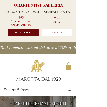
ORARI ESTIVI GALLERIA
DA MARTEDÌ A GIOVEDÌ
venerdÌ e Sabato
9-13
9-13
Pomeriggio su
15-19
appuntamento
WHATSAPP
011 646 7427
Tutti i tappeti scontati dal 30% al 70%
MAROTTA DAL 1929
- TAPPETI PERSIANI - MOBILI