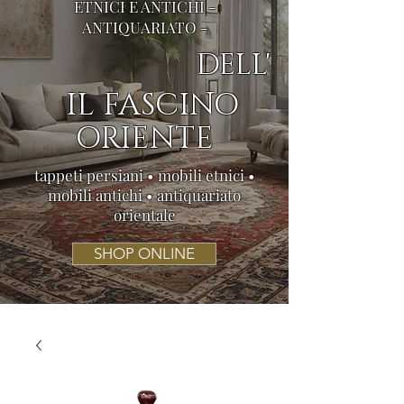
ETNICI E ANTICHI -
ANTIQUARIATO -
DELL'
IL FASCINO
ORIENTE
tappeti persiani • mobili etnici •
mobili antichi • antiquariato
orientale
SHOP ONLINE