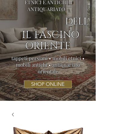
ETNICI E ANTICHI -
ANTIQUARIATO -
DELL'
IL FASCINO
ORIENTE
tappeti persiani • mobili etnici •
mobili antichi • antiquariato
orientale
SHOP ONLINE