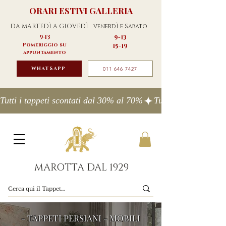
ORARI ESTIVI GALLERIA
DA MARTEDÌ A GIOVEDÌ
venerdÌ e Sabato
9-13
9-13
Pomeriggio su
15-19
appuntamento
WHATSAPP
011 646 7427
Tutti i tappeti scontati dal 30% al 70%
MAROTTA DAL 1929
- TAPPETI PERSIANI - MOBILI