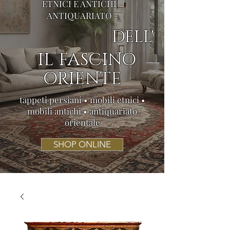
ETNICI E ANTICHI -
ANTIQUARIATO -
DELL'
IL FASCINO
ORIENTE
tappeti persiani • mobili etnici •
mobili antichi • antiquariato
orientale
SHOP ONLINE