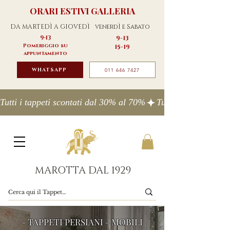
ORARI ESTIVI GALLERIA
DA MARTEDÌ A GIOVEDÌ
venerdÌ e Sabato
9-13
9-13
Pomeriggio su
15-19
appuntamento
WHATSAPP
011 646 7427
Tutti i tappeti scontati dal 30% al 70%
MAROTTA DAL 1929
- TAPPETI PERSIANI - MOBILI