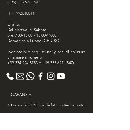
(+39) 335 627 1547
La luce che avvolge questa credenza
unica deriva non solo dalle
IT
11992610011
straordinarie scelte realizzative
artigianali che l’hanno portata in
Orario:
essere, ma origina soprattutto da
Dal Martedì al Sabato
quel patrimonio culturale inestimabile
ore 9:00-13:00 / 15:00-19:00
che il Tibet custodisce e tramanda,
Domenica e Lunedì CHIUSO
con colori ed emozioni, in opere
d’arte così speciali.
(per ordini e acquisti nei giorni di chiusura
chiamare il numero
+39 334 924 8753
o
+39 335 627 1547
)
GARANZIA
> Garanzia 100% Soddisfatto o Rimborsato
> 30 giorni diritto di recesso
> Certificato di autenticità