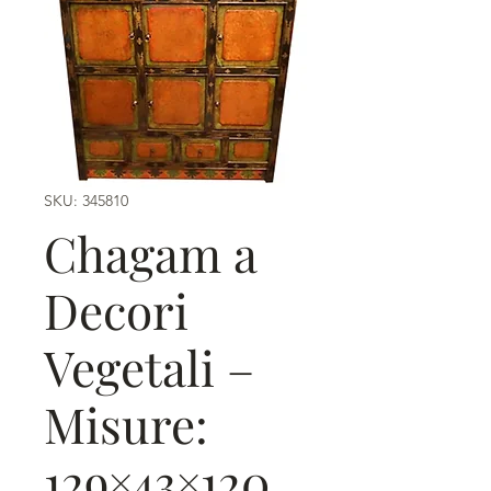
SKU: 345810
Chagam a
Decori
Vegetali –
Misure:
129×43×120